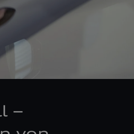
l –
n von