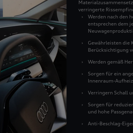
Materialzusammensetzu
verringerte Rissempfind
›
Werden nach den ho
entsprechen dem je
Neuwagenprodukti
›
Gewährleisten die K
Berücksichtigung v
›
Werden gemäß Hers
›
Sorgen für ein an
Innenraum-Aufheiz
›
Verringern Schall u
›
Sorgen für reduzie
und hohe Passgenau
›
Anti-Beschlag-Eigen